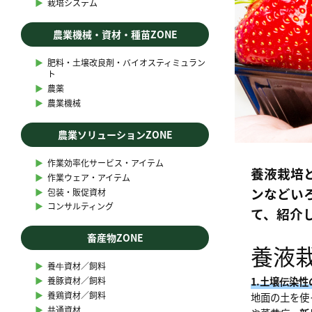
▶︎
栽培システム
農業機械・資材・種苗ZONE
▶︎
肥料・土壌改良剤・バイオスティミュラン
ト
▶︎
農薬
▶︎
農業機械
農業ソリューションZONE
▶︎
作業効率化サービス・アイテム
養液栽培
▶︎
作業ウェア・アイテム
ンなどい
▶︎
包装・販促資材
▶︎
コンサルティング
て、紹介
畜産物ZONE
養液
▶︎
養牛資材／飼料
1.土壌伝染
▶︎
養豚資材／飼料
▶︎
養鶏資材／飼料
地面の土を使
▶︎
共通資材