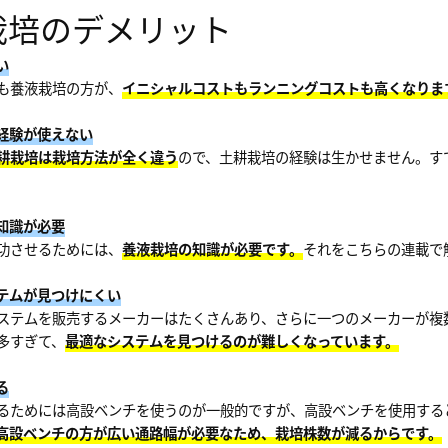
栽培のデメリット
い
焼津水産化学工業株式会社
も養液栽培の方が、
イニシャルコストもランニングコストも高くなりま
の経験が使えない
耕栽培は栽培方法が全く違う
ので、土耕栽培の経験は生かせません。す
の知識が必要
功させるためには、
養液栽培の知識が必要です。
それをこちらの連載で
ステムが見つけにくい
ステムを販売するメーカーはたくさんあり、さらに一つのメーカーが複
多すぎて、
最適なシステムを見つけるのが難しくなっています。
る
るためには高設ベンチを使うのが一般的ですが、高設ベンチを使用する
高設ベンチの方が広い通路幅が必要なため、栽培株数が減るからです。