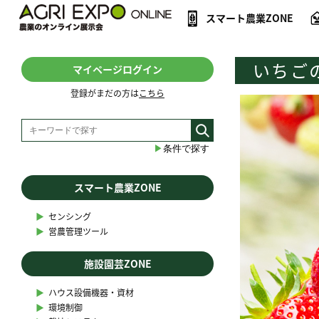
スマート農業ZONE
いちご
マイページログイン
登録がまだの方は
こちら
▶︎
条件で探す
スマート農業ZONE
▶︎
センシング
▶︎
営農管理ツール
施設園芸ZONE
▶︎
ハウス設備機器・資材
▶︎
環境制御