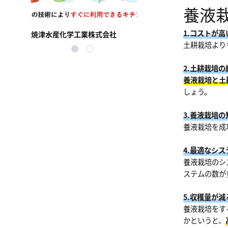
養液
1.コストが高
焼津水産化学工業株式会社
北興化学工業株式会社
土耕栽培より
2.土耕栽培
養液栽培と土
しょう。
3.養液栽培
養液栽培を成
4.最適なシ
養液栽培のシ
ステムの数が
5.収穫量が減
養液栽培をす
かというと、