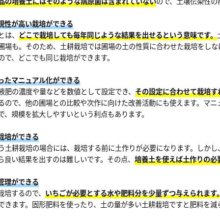
品の培養土にはそのような病原菌は含まれていない
ので、土壌伝染性の
再現性が高い栽培ができる
とは、
どこで栽培しても毎年同じような結果を出せるという意味です。
圃場も。そのため、土耕栽培では圃場の土の性質に合わせた栽培をしな
ので、どこでも同じ栽培ができます。
使ったマニュアル化ができる
液肥の濃度や量などを数値として設定でき、
その設定に合わせて栽培す
るので、他の圃場との比較や次作に向けた改善活動にも使えます。マニ
で、規模を拡大しやすいという利点もあります。
ら栽培ができる
う土耕栽培の場合には、栽培する前に土作りが必要になります。しかし、
ら良い結果を出すのは難しいです。その点、
培養土を使えば土作りの必
培管理ができる
栽培するので、
いちごが必要とする水や肥料分を少量ずつ与えられます
できます。固形肥料を使ったり、土の量が多い土耕栽培ですと肥料を減