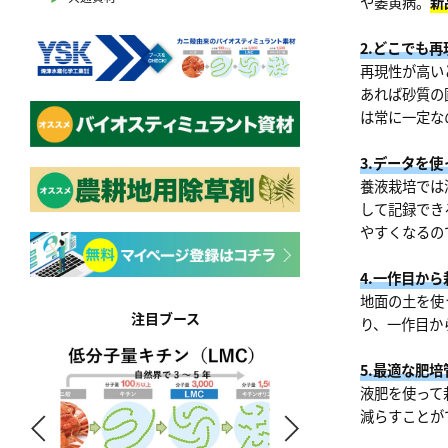
や萎黄病。
新
2.どこでも
再現性が高い
あれば砂質の
は常に一定な
3.データを
養液栽培では
して記録でき
やすくなるの
4.一作目か
地面の土を使
注目ブース
り、一作目か
5.最適な肥
液肥を使って
減らすことが