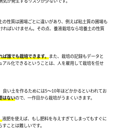
病気が発生するリスクが少ないです。
土の性質は圃場ごとに違いがあり、例えば粘土質の圃場も
ければいけません。その点、養液栽培なら培養土の性質
れば誰でも栽培できます。
また、栽培の記録もデータと
ュアル化できるということは、人を雇用して栽培を任せ
良い土を作るためには5〜10年ほどかかるといわれてお
要はない
ので、一作目から栽培がうまくいきます。
。
液肥を使えば、もし肥料を与えすぎてしまってもすぐに
らすことは難しいです。