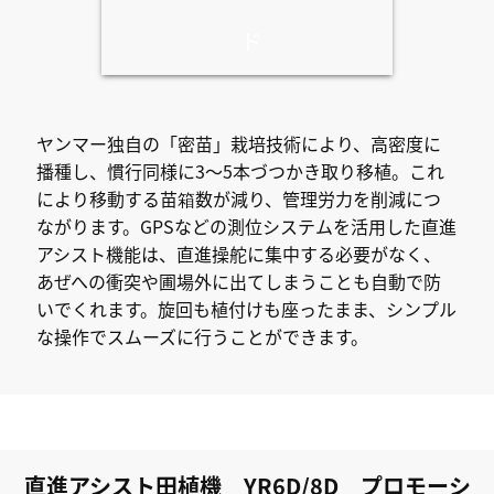
ド
ヤンマー独自の「密苗」栽培技術により、高密度に
播種し、慣行同様に3～5本づつかき取り移植。これ
により移動する苗箱数が減り、管理労力を削減につ
ながります。GPSなどの測位システムを活用した直進
アシスト機能は、直進操舵に集中する必要がなく、
あぜへの衝突や圃場外に出てしまうことも自動で防
いでくれます。旋回も植付けも座ったまま、シンプル
な操作でスムーズに行うことができます。
直進アシスト田植機 YR6D/8D プロモーシ