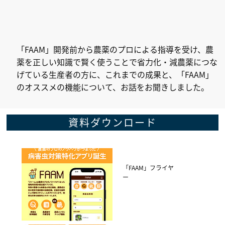
「FAAM」開発前から農薬のプロによる指導を受け、農
薬を正しい知識で賢く使うことで省力化・減農薬につな
げている生産者の方に、これまでの成果と、「FAAM」
のオススメの機能について、お話をお聞きしました。
資料ダウンロード
タ
「FAAM」フライヤ
ー